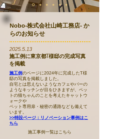
Nobo-株式会社山崎工務店- か
らのお知らせ
​2025.5.13
施工例に東京都T様邸の完成写真
を掲載
施工例
のページに2024年に完成したT様
邸の写真を掲載しました。
自宅とは思えないようなカフェやバーの
ようなキッチンが目をひきますが、ペッ
トの猫ちゃんのことを考えたキャットウ
ォークや
ペット専用扉・秘密の通路なども備えて
います。
>>特設ページ：リノベーション事例はこ
ちら
施工事例一覧はこちら