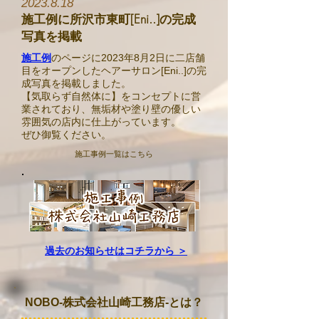
​2023.8.18
施工例に所沢市東町[Eni..]の完成
写真を掲載
施工例
のページに2023年8月2日に二店舗
目をオープンしたヘアーサロン[Eni..]の完
成写真を掲載しました。
【気取らず自然体に】をコンセプトに営
業されており、無垢材や塗り壁の優しい
雰囲気の店内に仕上がっています。
​ぜひ御覧ください。
施工事例一覧はこちら
​過去のお知らせはコチラから ＞
NOBO-株式会社山崎工務店-とは？