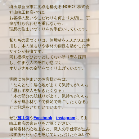
埼玉県新座市に拠点を構える NOBO -株式会
社山崎工務店- では、
お客様の想いやこだわりを何より大切に、丁
寧な打ち合わせを重ねながら、
理想の住まいづくりをお手伝いしています。
私たちの家づくりは、無垢材をふんだんに使
用し、木の温もりや素材の個性を活かしたデ
ザインが特徴です。
同じ模様がひとつとしてない塗り壁を採用
し、住まう人の感性が息づく、
オリジナルの空間をつくり上げています。
実際にお住まいのお客様からは、
「なんとなく居心地がよくて気持ちがいい」
「思わず友人を招きたくなる」
「木の部分の肌触りがよく、気持ちがいい」
「床が無垢材なので裸足で過ごしたくなる」
とご好評をいただいています。
ぜひ
施工例
や
Facebook
、
instagram
にて山
崎工務店の家造りをご覧ください。
​自然素材の心地よさと、職人の手仕事が生み
出すあたたかさを感じていただけたら幸いで