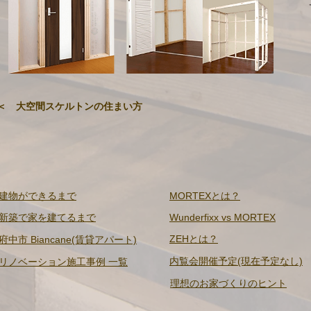
＜ 大空間スケルトンの住まい方
​建物ができるまで
MORTEXとは？
​新築で家を建てるまで
Wunderfixx vs MORTEX
ZEHとは？
​府中市 Biancane(賃貸アパート)
内覧会開催予定(現在予定なし)
リノベーション施工事例 一覧
理想のお家づくりのヒント