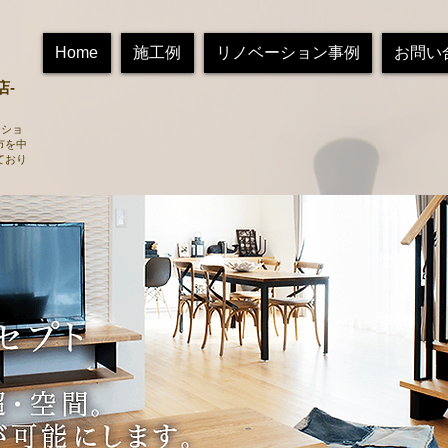
Home
施工例
リノベーション事例
お問い
店-
ーショ
市を中
ており