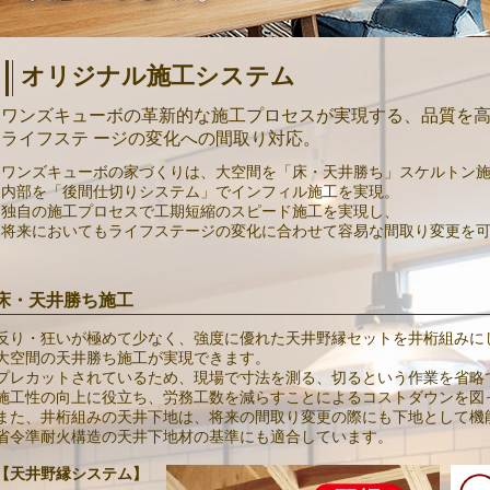
オリジナル施工システム
ワンズキューボの革新的な施工プロセスが実現する、品質を
ライフステ ージの変化への間取り対応。
ワンズキューボの家づくりは、大空間を「床・天井勝ち」スケルトン
内部を「後間仕切りシステム」でインフィル施工を実現。
独自の施工プロセスで工期短縮のスピード施工を実現し、
将来においてもライフステージの変化に合わせて容易な間取り変更を
床・天井勝ち施工
反り・狂いが極めて少なく、強度に優れた天井野縁セットを井桁組みに
大空間の天井勝ち施工が実現できます。
プレカットされているため、現場で寸法を測る、切るという作業を省略
​施工性の向上に役立ち、労務工数を減らすことによるコストダウンを図
また、井桁組みの天井下地は、将来の間取り変更の際にも下地として機
省令準耐火構造の天井下地材の基準にも適合しています。
【天井野縁システム】